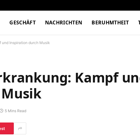
M
GESCHÄFT
NACHRICHTEN
BERUHMTHEIT
 und Inspiration durch Musik
erkrankung: Kampf u
h Musik
5 Mins Read
est