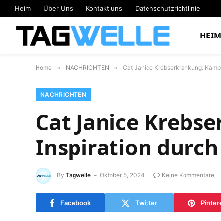
Heim
Über Uns
Kontakt uns
Datenschutzrichtlinie
HEI
Home
»
NACHRICHTEN
»
Cat Janice Krebserkrankung: Kampf
NACHRICHTEN
Cat Janice Krebs
Inspiration durc
By
Tagwelle
Oktober 5, 2024
Keine Kommentare
Facebook
Twitter
Pinter