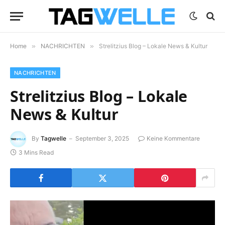
Home
»
NACHRICHTEN
»
Strelitzius Blog – Lokale News & Kultur
NACHRICHTEN
Strelitzius Blog – Lokale
News & Kultur
By
Tagwelle
September 3, 2025
Keine Kommentare
3 Mins Read