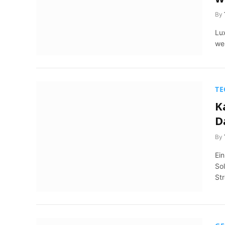
By
Lux
wer
TE
K
D
By
Ei
So
St