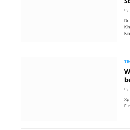
S
By
Der
Ki
Ki
TE
W
b
By
Spo
Fil