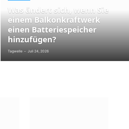
Was ändert sich, wenn Sie
einem Balkonkraftwerk
einen Batteriespeicher
hinzufügen?
Tagwelle
Juli 24, 2026