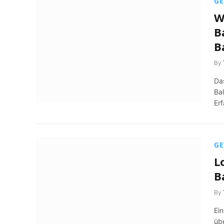
GE
W
B
B
By
Da
Ba
Er
GE
L
B
By
Ei
üb