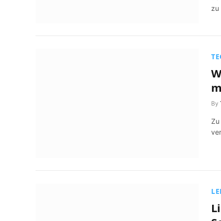
zu
TE
W
m
By
Zu
ver
LE
L