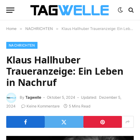
Home
»
NACHRICHTEN
»
Klaus Hallhuber Traueranzeige: Ein Leben in Nachruf
NACHRICHTEN
Klaus Hallhuber
Traueranzeige: Ein Leben
in Nachruf
By
Tagwelle
Oktober 5, 2024
Updated:
Dezember 5,
2024
Keine Kommentare
5 Mins Read