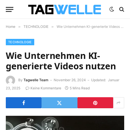
Home
»
TECHNOLOGIE
»
Wie Unternehmen KI-generierte Videos nutzen
TECHNOLOGIE
Wie Unternehmen KI-
generierte Videos nutzen
By
Tagwelle Team
November 26, 2024
Updated:
Januar
23, 2025
Keine Kommentare
5 Mins Read