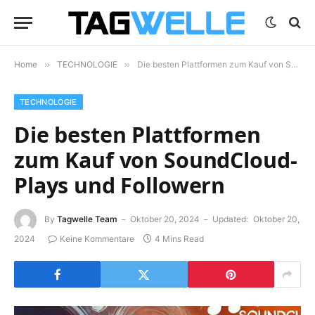
Home
»
TECHNOLOGIE
»
Die besten Plattformen zum Kauf von SoundCloud-Plays und Followern
TECHNOLOGIE
Die besten Plattformen
zum Kauf von SoundCloud-
Plays und Followern
By
Tagwelle Team
Oktober 20, 2024
Updated:
Oktober 20,
2024
Keine Kommentare
4 Mins Read