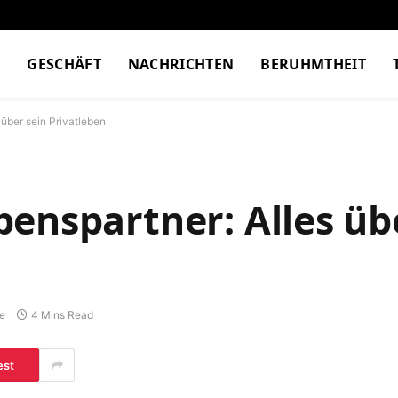
M
GESCHÄFT
NACHRICHTEN
BERUHMTHEIT
über sein Privatleben
enspartner: Alles üb
e
4 Mins Read
est