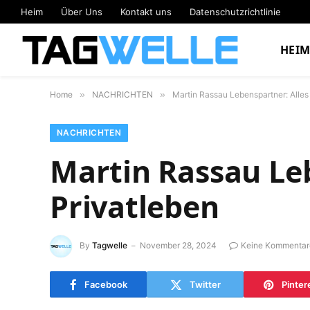
Heim
Über Uns
Kontakt uns
Datenschutzrichtlinie
HEI
Home
»
NACHRICHTEN
»
Martin Rassau Lebenspartner: Alles 
NACHRICHTEN
Martin Rassau Leb
Privatleben
By
Tagwelle
November 28, 2024
Keine Kommentar
Facebook
Twitter
Pinter