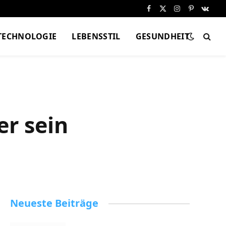
Facebook
X
Instagram
Pinterest
VKont
(Twitter)
TECHNOLOGIE
LEBENSSTIL
GESUNDHEIT
er sein
Neueste Beiträge