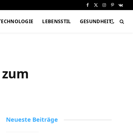
Facebook
X
Instagram
Pinterest
VKont
(Twitter)
TECHNOLOGIE
LEBENSSTIL
GESUNDHEIT
s zum
Neueste Beiträge