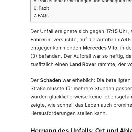
Polizeiliche Ermittlungen und Konsequenze
Fazit
FAQs
Der Unfall ereignete sich gegen
17:15 Uhr
,
Fahrerin
, versuchte, auf die Autobahn
A95
entgegenkommenden
Mercedes Vito
, in d
(3) befanden. Der Aufprall war so heftig, d
zusätzlich einen
Land Rover
rammte, der vo
Der
Schaden
war erheblich: Die beteiligte
Straße musste für mehrere Stunden gespe
wurden glücklicherweise keine lebensgefäh
zeigte, wie schnell das Leben auch promine
Herausforderungen stellen kann.
Hergang des Unfalls: Ort und Abl