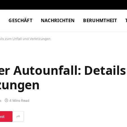
M
GESCHÄFT
NACHRICHTEN
BERUHMTHEIT
ails zum Unfall und Verletzungen
r Autounfall: Detail
tzungen
e
4 Mins Read
est