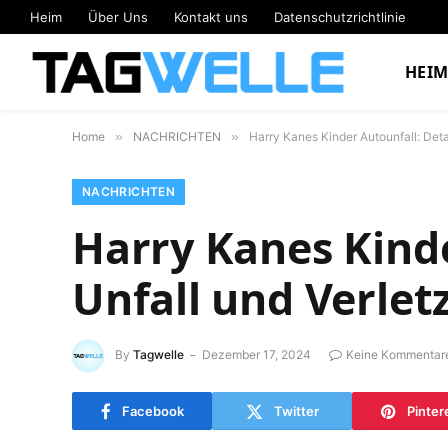
Heim
Über Uns
Kontakt uns
Datenschutzrichtlinie
HEI
Home
»
NACHRICHTEN
»
Harry Kanes Kinder Autounfall: Det
NACHRICHTEN
Harry Kanes Kinde
Unfall und Verle
By
Tagwelle
Dezember 17, 2024
Keine Kommentar
Facebook
Twitter
Pinter