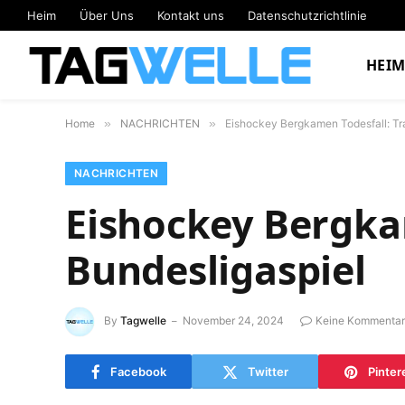
Heim
Über Uns
Kontakt uns
Datenschutzrichtlinie
HEI
Home
»
NACHRICHTEN
»
Eishockey Bergkamen Todesfall: Tra
NACHRICHTEN
Eishockey Bergkam
Bundesligaspiel
By
Tagwelle
November 24, 2024
Keine Kommenta
Facebook
Twitter
Pinter