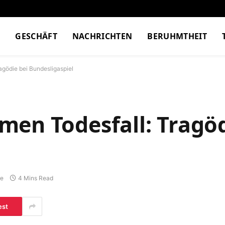
M
GESCHÄFT
NACHRICHTEN
BERUHMTHEIT
gödie bei Bundesligaspiel
en Todesfall: Tragöd
re
4 Mins Read
est