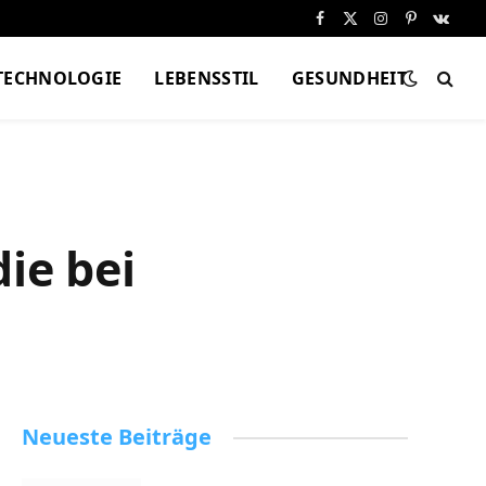
Facebook
X
Instagram
Pinterest
VKont
(Twitter)
TECHNOLOGIE
LEBENSSTIL
GESUNDHEIT
ie bei
Neueste Beiträge