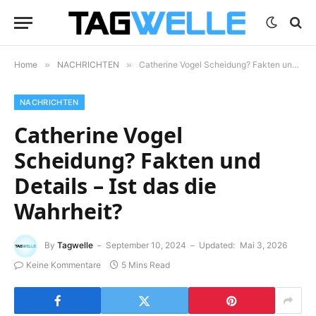
Home
»
NACHRICHTEN
»
Catherine Vogel Scheidung? Fakten und Details – Ist das die Wahrheit?
NACHRICHTEN
Catherine Vogel
Scheidung? Fakten und
Details – Ist das die
Wahrheit?
By
Tagwelle
September 10, 2024
Updated:
Mai 3, 2026
Keine Kommentare
5 Mins Read