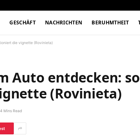
M
GESCHÄFT
NACHRICHTEN
BERUHMTHEIT
niert die vignette (Rovinieta)
m Auto entdecken: so
ignette (Rovinieta)
4 Mins Read
est