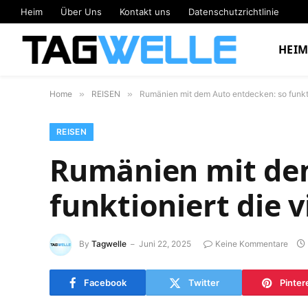
Heim
Über Uns
Kontakt uns
Datenschutzrichtlinie
HEI
Home
»
REISEN
»
Rumänien mit dem Auto entdecken: so funktio
REISEN
Rumänien mit de
funktioniert die v
By
Tagwelle
Juni 22, 2025
Keine Kommentare
Facebook
Twitter
Pinter