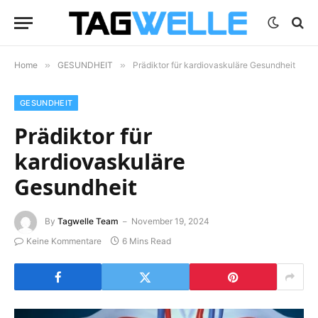
Home
»
GESUNDHEIT
»
Prädiktor für kardiovaskuläre Gesundheit
GESUNDHEIT
Prädiktor für
kardiovaskuläre
Gesundheit
By
Tagwelle Team
November 19, 2024
Keine Kommentare
6 Mins Read