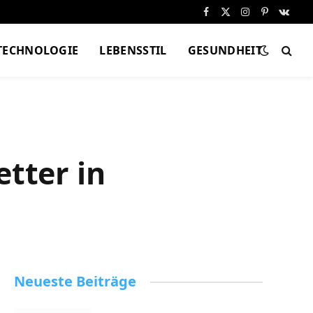
Facebook
X
Instagram
Pinterest
VKont
(Twitter)
TECHNOLOGIE
LEBENSSTIL
GESUNDHEIT
tter in
Neueste Beiträge