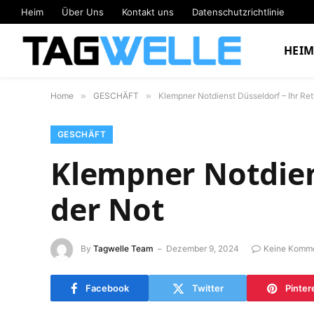
Heim
Über Uns
Kontakt uns
Datenschutzrichtlinie
HEI
Home
»
GESCHÄFT
»
Klempner Notdienst Düsseldorf – Ihr Rett
GESCHÄFT
Klempner Notdiens
der Not
By
Tagwelle Team
Dezember 9, 2024
Keine Komm
Facebook
Twitter
Pinter