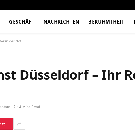
M
GESCHÄFT
NACHRICHTEN
BERUHMTHEIT
er in der Not
t Düsseldorf – Ihr Re
entare
4 Mins Read
est