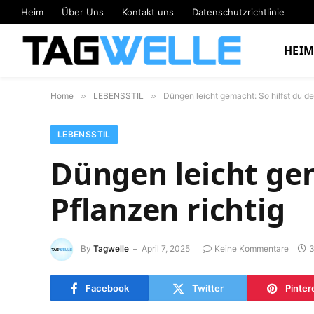
Heim
Über Uns
Kontakt uns
Datenschutzrichtlinie
HEI
Home
»
LEBENSSTIL
»
Düngen leicht gemacht: So hilfst du de
LEBENSSTIL
Düngen leicht gem
Pflanzen richtig
By
Tagwelle
April 7, 2025
Keine Kommentare
3
Facebook
Twitter
Pinter