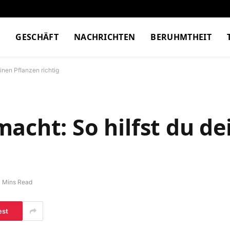
M
GESCHÄFT
NACHRICHTEN
BERUHMTHEIT
inen Pflanzen richtig
acht: So hilfst du de
 Mins Read
est