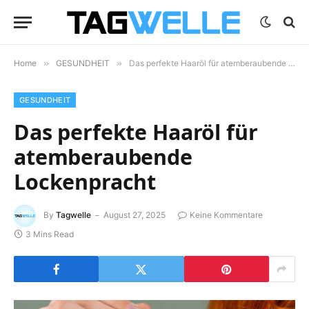
Home
»
GESUNDHEIT
»
Das perfekte Haaröl für atemberaubende Lockenpracht
GESUNDHEIT
Das perfekte Haaröl für
atemberaubende
Lockenpracht
By
Tagwelle
August 27, 2025
Keine Kommentare
3 Mins Read