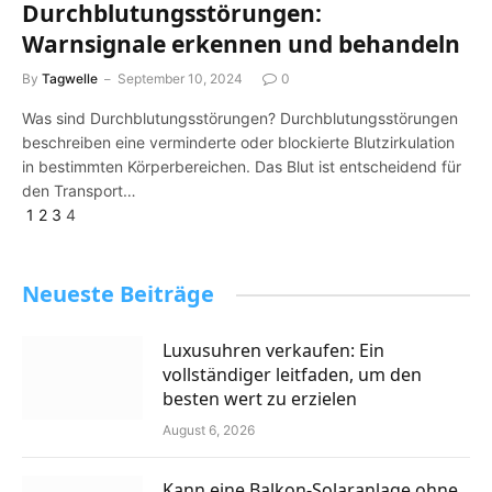
Durchblutungsstörungen:
Warnsignale erkennen und behandeln
By
Tagwelle
September 10, 2024
0
Was sind Durchblutungsstörungen? Durchblutungsstörungen
beschreiben eine verminderte oder blockierte Blutzirkulation
in bestimmten Körperbereichen. Das Blut ist entscheidend für
den Transport…
Previous
1
2
3
4
Neueste Beiträge
Luxusuhren verkaufen: Ein
vollständiger leitfaden, um den
besten wert zu erzielen
August 6, 2026
Kann eine Balkon-Solaranlage ohne