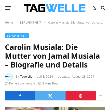
Home
»
BERUHMTHEIT
»
Carolin Musiala: Die Mutter von Jamal Musiala – Biografie und Details
BERUHMTHEIT
Carolin Musiala: Die
Mutter von Jamal Musiala
– Biografie und Details
By
Tagwelle
Juli 8, 2024
Updated:
August 28, 2024
Keine Kommentare
5 Mins Read