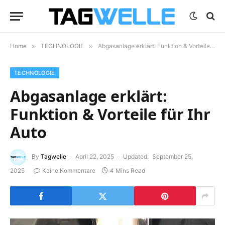
Home
»
TECHNOLOGIE
»
Abgasanlage erklärt: Funktion & Vorteile für Ihr Auto
TECHNOLOGIE
Abgasanlage erklärt:
Funktion & Vorteile für Ihr
Auto
By
Tagwelle
April 22, 2025
Updated:
September 25,
2025
Keine Kommentare
4 Mins Read