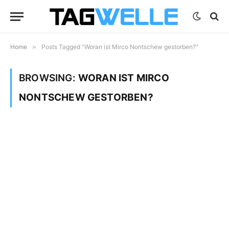
Home
»
Posts Tagged "Woran ist Mirco Nontschew gestorben?"
BROWSING:
WORAN IST MIRCO
NONTSCHEW GESTORBEN?