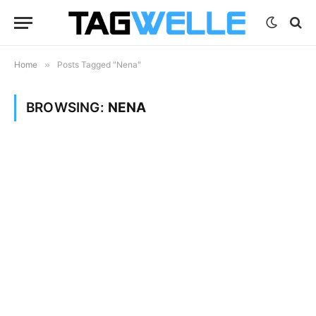
Home
»
Posts Tagged "Nena"
BROWSING:
NENA