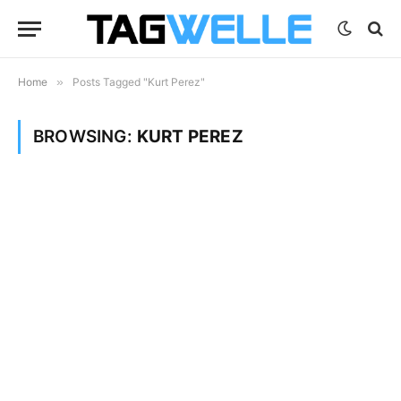
Home
»
Posts Tagged "Kurt Perez"
BROWSING:
KURT PEREZ