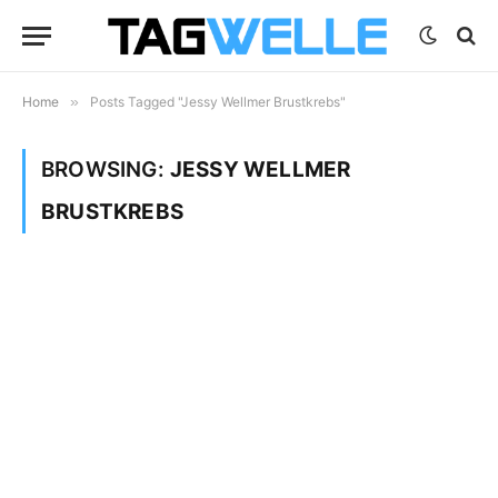
Home
»
Posts Tagged "Jessy Wellmer Brustkrebs"
BROWSING:
JESSY WELLMER
BRUSTKREBS