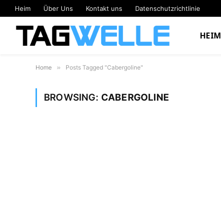
Heim
Über Uns
Kontakt uns
Datenschutzrichtlinie
HEI
Home
»
Posts Tagged "Cabergoline"
BROWSING:
CABERGOLINE