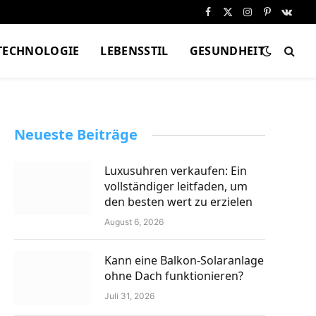
Facebook
X
Instagram
Pinterest
VKont
(Twitter)
TECHNOLOGIE
LEBENSSTIL
GESUNDHEIT
Neueste Beiträge
Luxusuhren verkaufen: Ein
vollständiger leitfaden, um
den besten wert zu erzielen
August 6, 2026
Kann eine Balkon-Solaranlage
ohne Dach funktionieren?
Juli 31, 2026